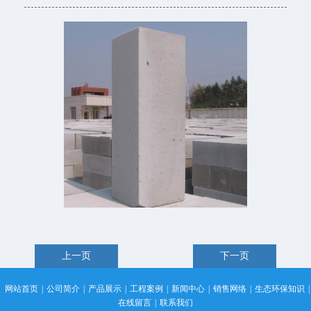
上一页
下一页
网站首页
|
公司简介
|
产品展示
|
工程案例
|
新闻中心
|
销售网络
|
生态环保知识
|
在线留言
|
联系我们